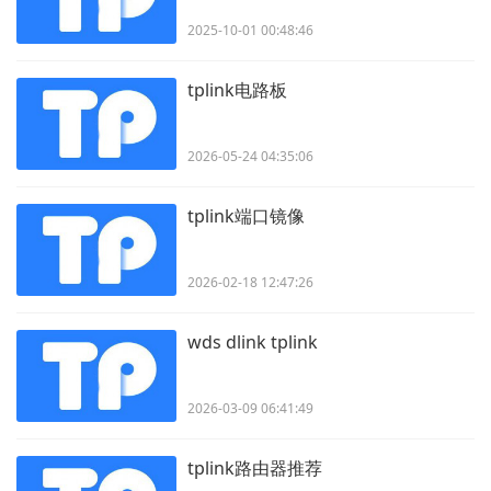
2025-10-01 00:48:46
tplink电路板
2026-05-24 04:35:06
tplink端口镜像
2026-02-18 12:47:26
wds dlink tplink
2026-03-09 06:41:49
tplink路由器推荐