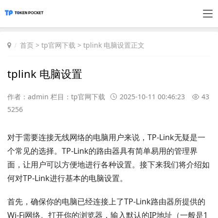
首页
>
tp官网下载
> tplink 电脑设置正文
tplink 电脑设置
作者：admin 栏目：
tp官网下载
2025-10-11 00:46:23
43
5256
对于需要连接无线网络的电脑用户来说，TP-Link无疑是一
个常见的选择。TP-Link的路由器具有简单易用的管理界
面，让用户可以方便地进行各种设置。接下来我们将介绍如
何对TP-Link进行基本的电脑设置。
首先，确保你的电脑已经连接上了TP-Link路由器所提供的
Wi-Fi网络。打开你的浏览器，输入默认的IP地址（一般是1