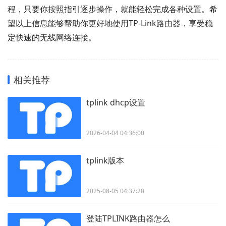
程，只要你按照指引逐步操作，就能轻松完成各种设置。希
望以上信息能够帮助你更好地使用TP-Link路由器，享受稳
定快速的无线网络连接。
相关推荐
tplink dhcp设置
2026-04-04 04:36:00
tplink版本
2025-08-05 04:37:20
登陆TPLINK路由器怎么