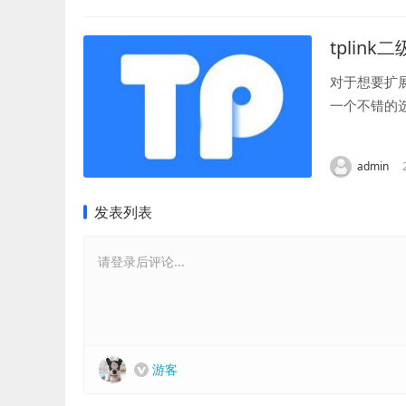
tplin
对于想要扩
一个不错的
并实现更好的
admin
发表列表
请登录后评论...
游客