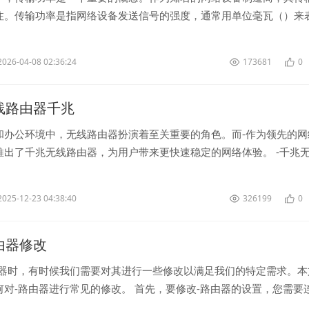
注。传输功率是指网络设备发送信号的强度，通常用单位毫瓦（）来
输功率可以影响设备的覆盖范围、传输速度...
2026-04-08 02:36:24
173681
0
k无线路由器千兆
和办公环境中，无线路由器扮演着至关重要的角色。而-作为领先的网
推出了千兆无线路由器，为用户带来更快速稳定的网络体验。 -千兆
的千兆以太网端口技术...
2025-12-23 04:38:40
326199
0
路由器修改
由器时，有时候我们需要对其进行一些修改以满足我们的特定需求。本
何对-路由器进行常见的修改。 首先，要修改-路由器的设置，您需要
理页面。通常情况下，...