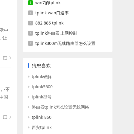
win7的tplink
tplink wan口速率
882 886 tplink
活中
tplink路由器 上网控制
，让
tplink300m无线路由器怎么设置
0
猜您喜欢
tplink破解
tplink5600
，-不
中国
tplink型号
路由器tplink怎么设置无线网络
tplink 860
0
西安tplink