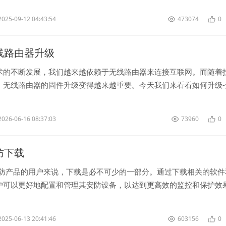
2025-09-12 04:43:54
473074
0
k无线路由器升级
术的不断发展，我们越来越依赖于无线路由器来连接互联网。而随着
，无线路由器的固件升级变得越来越重要。今天我们来看看如何升级-
。 首先，要升级-无线路...
2026-06-16 08:37:03
73960
0
安防下载
安防产品的用户来说，下载是必不可少的一部分。通过下载相关的软件
户可以更好地配置和管理其安防设备，以达到更高效的监控和保护效
上，用户可以轻松找到针...
2025-06-13 20:41:46
603156
0