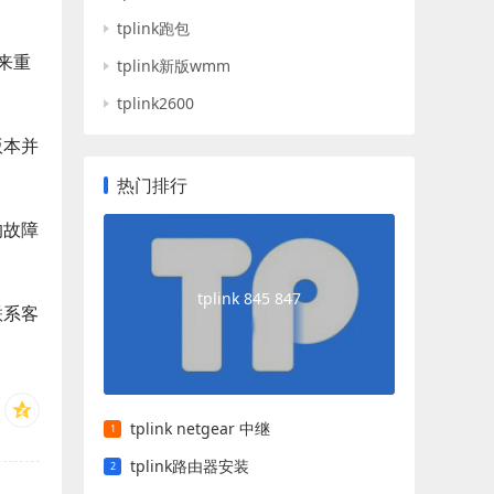
tplink跑包
来重
tplink新版wmm
tplink2600
版本并
热门排行
的故障
tplink 845 847
联系客
tplink netgear 中继
tplink路由器安装