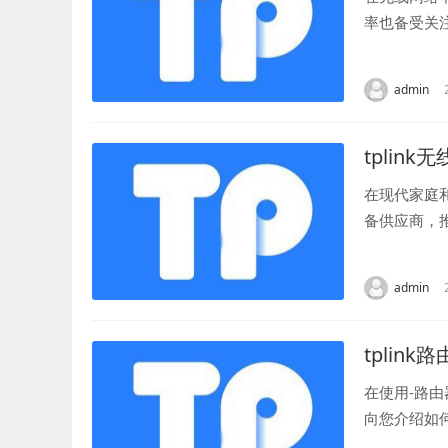
率也备受关
示。不同的传
admin
tplin
在现代家庭
备供应商，
由器采用最新
admin
tplink
在使用-路
向您介绍如
到路由器的管