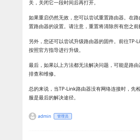
关，关闭它一段时间后再打开。
如果重启仍然无效，您可以尝试重置路由器。在路
置路由器的设置。请注意，重置将清除所有您之前配
另外，您还可以尝试升级路由器的固件。前往TP-
按照官方指导进行升级。
最后，如果以上方法都无法解决问题，可能是路由器
排查和维修。
总的来说，当TP-Link路由器没有网络连接时
服是最后的解决途径。
admin
管理员