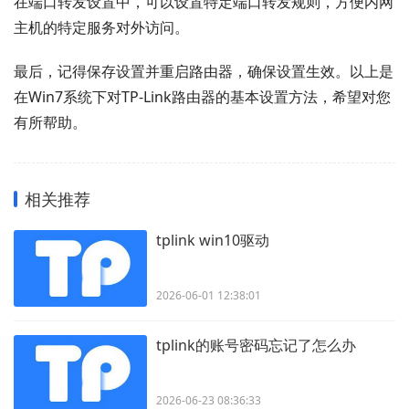
在端口转发设置中，可以设置特定端口转发规则，方便内网
主机的特定服务对外访问。
最后，记得保存设置并重启路由器，确保设置生效。以上是
在Win7系统下对TP-Link路由器的基本设置方法，希望对您
有所帮助。
相关推荐
tplink win10驱动
2026-06-01 12:38:01
tplink的账号密码忘记了怎么办
2026-06-23 08:36:33