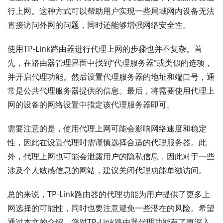
行上网。这种方式可以帮助用户实现一些局域网内设备无法
直接访问外网的问题，同时还能够增强网络安全性。
使用TP-Link路由器进行代理上网的步骤也并不复杂。首
先，在路由器管理界面中找到“代理服务器”或类似的选项，
并开启代理功能。然后设置代理服务器的地址和端口号，通
常是公共代理服务器提供的信息。最后，将需要使用代理上
网的设备的网络设置中指定该代理服务器即可。
需要注意的是，使用代理上网可能会影响网络速度和稳定
性，因此在设置代理时需谨慎选择合适的代理服务器。此
外，代理上网也可能会泄露用户的隐私信息，因此对于一些
涉及个人敏感信息的网站，建议关闭代理功能单独访问。
总的来说，TP-Link路由器的代理功能为用户提供了更多上
网选择的可能性，同时也要注意避免一些潜在的风险。希望
通过本文的介绍，您对TP-Link路由器代理功能有了更深入