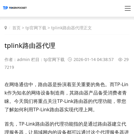
首页
>
tp官网下载
> tplink路由器代理正文
tplink路由器代理
作者：admin 栏目：
tp官网下载
2026-01-14 04:38:57
29
7219
在网络通信中，路由器是扮演着至关重要的角色。而TP-Lin
k作为知名的网络设备制造商，其路由器产品备受消费者青
睐。今天我们将重点关注TP-Link路由器的代理功能，带您
了解如何利用TP-Link路由器实现代理上网。
首先，TP-Link路由器的代理功能指的是通过路由器建立代
理服务器，让局域网内的设备都可以通过这个代理服务器进