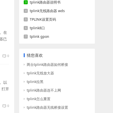
tplink路由器说明书
tplink无线路由器 wds
TPLINK设置页码
tplink8口
。在
tplink gpon
器已
猜您喜欢
0
两台tplink路由器如何桥接
tplink无线放大器
tplink拉黑
。以
，打开
tplink路由器连不上网
tplink怎么重置
0
tplink路由器无线桥接设置