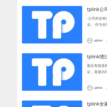
tplink
-公司的全称
业。 作为
拥有多名员工
admin
tplink
最近有报道
证，直接访
用户的路由器
admin
tplink