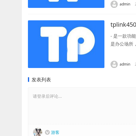
admin
tplink45
- 是一款
是办公场所
线网络，能够
admin
发表列表
请登录后评论...
游客