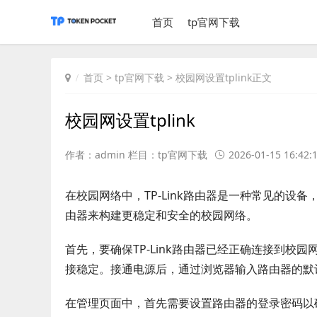
首页
tp官网下载
首页
>
tp官网下载
> 校园网设置tplink正文
校园网设置tplink
作者：admin 栏目：
tp官网下载
2026-01-15 16:42:
在校园网络中，TP-Link路由器是一种常见的设备
由器来构建更稳定和安全的校园网络。
首先，要确保TP-Link路由器已经正确连接到
接稳定。接通电源后，通过浏览器输入路由器的默认IP地址(
在管理页面中，首先需要设置路由器的登录密码以确保