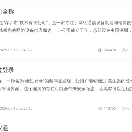
公司全称
是“深圳市-技术有限公司”，是一家专注于网络通信设备制造与销售的
全球领先的网络设备供应商之一，-公司成立于年，总部设在中国深圳
。公司产品涵盖了无...
2025-05-16 00:40:22
645470
0
绕过登录
称，一种名为“绕过登录”的漏洞被发现，让用户能够绕过-路由器的登
问管理界面。这个漏洞的存在可能会带来安全隐患，让黑客可以远程
，窃取个人信息或进行其他恶意操作...
2026-05-16 02:35:15
119755
0
全家通