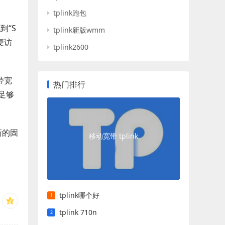
tplink跑包
到“S
tplink新版wmm
便访
tplink2600
带宽
热门排行
足够
新的固
移动宽带 tplink
tplink哪个好
tplink 710n