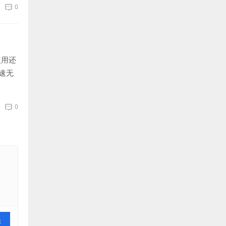
0
使用还
速无
0
论