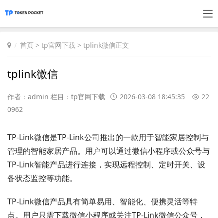
首页
>
tp官网下载
> tplink微信正文
tplink微信
作者：admin 栏目：
tp官网下载
2026-03-08 18:45:35
22
0962
TP-Link微信是TP-Link公司推出的一款用于智能家居控制与
管理的智能家居产品。用户可以通过微信小程序或公众号与
TP-Link智能产品进行连接，实现远程控制、定时开关、设
备状态监控等功能。
TP-Link微信产品具有简单易用、智能化、便携灵活等特
点。用户只需下载微信小程序或关注TP-Link微信公众号，