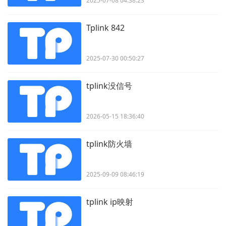
2025-07-08 04:38:23
Tplink 842
2025-07-30 00:50:27
tplink没信号
2026-05-15 18:36:40
tplink防火墙
2025-09-09 08:46:19
tplink ip映射