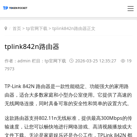
首页
>
tp官网下载
> tplink842n路由器正文
tplink842n路由器
作者：admin 栏目：
tp官网下载
2026-03-25 12:35:27
19
7973
TP-Link 842N 路由器是一款性能稳定、功能强大的家用路
由器，适合大多数家庭和小型办公室使用。它提供了高速的
无线网络连接，同时具备可靠的安全性和简单的设置方式。
这款路由器支持802.11n无线标准，提供最高300Mbps的传
输速度，让您可以畅快地进行网络游戏、高清视频播放或大
文件下载。无论是家庭娱乐还是办公工作，TPLink 842N 都