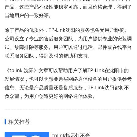
产品。这些产品不仅性能稳定可靠，而且价格合理，得到了
当地用户的一致好评。
除了产品的优质外，TP-Link沈阳的服务也备受用户称赞。
公司设立了专业的售后服务团队，为用户提供专业的安装调
试、故障排除等服务。用户可以通过电话、邮件或在线平台
联系服务团队，得到及时的帮助和支持。
《tplink 沈阳》文章可以帮助用户了解TP-Link在沈阳市的
发展情况，也可以为想要购买网络通信设备的用户提供参考
信息。无论是产品质量还是售后服务，TP-Link沈阳都将不
负众望，为用户创造更好的网络通信体验。
相关推荐
tplink指示灯不亮