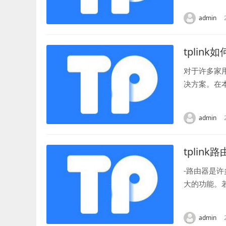
admin
tplink
对于许多家
决方案。在
连接-设备，
admin
tplin
-路由器是
大的功能。
面。 要进入
admin