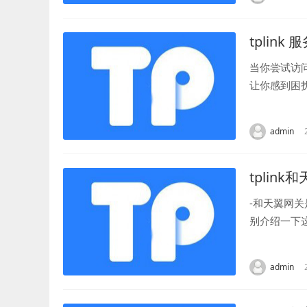
tplink
当你尝试访
让你感到困
应的原因有很
admin
tplink
-和天翼网
别介绍一下
网卡等网络设
admin