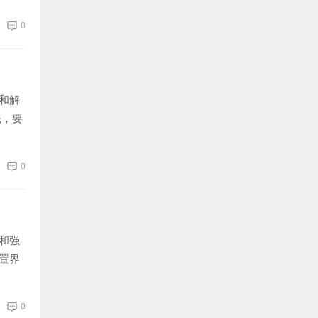
0
和解
先，要
0
和强
置界
0