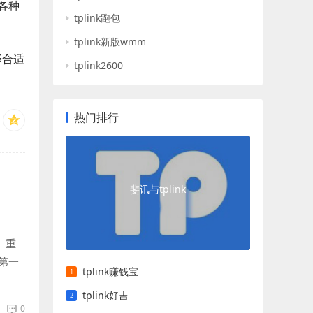
各种
tplink跑包
tplink新版wmm
择合适
tplink2600
热门排行
斐讯与tplink
。重
第一
tplink赚钱宝
tplink好吉
0