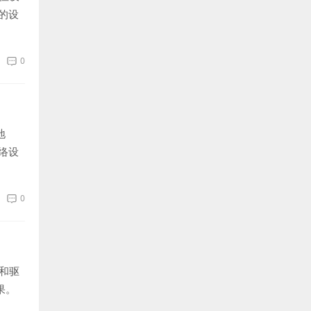
的设
0
地
络设
0
和驱
果。