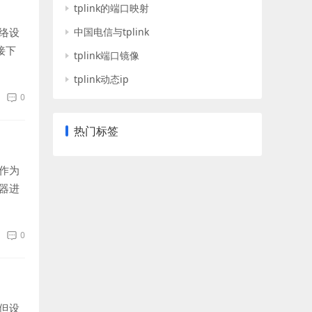
tplink的端口映射
络设
中国电信与tplink
接下
tplink端口镜像
tplink动态ip
0
热门标签
作为
器进
0
但设