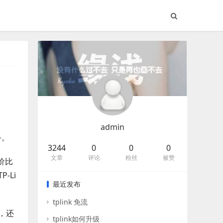
admin
备。
3244
0
0
0
文章
评论
粉丝
被赞
价比
-Li
最近发布
tplink 免流
，还
tplink如何升级