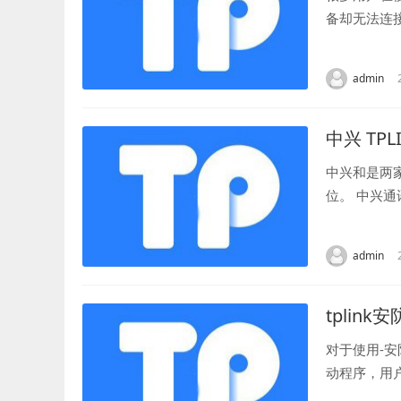
备却无法连
备处于正确的
admin
中兴 TPL
中兴和是两
位。 中兴
备、智能终端
admin
tplink
对于使用-
动程序，用
在-官方网站