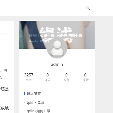
admin
择。而
3257
0
0
0
验。
文章
评论
粉丝
被赞
所还是
最近发布
tplink 免流
家或地
tplink如何升级