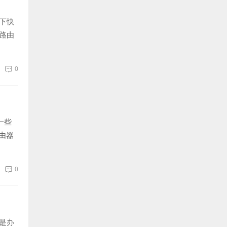
下快
路由
0
一些
由器
0
是办