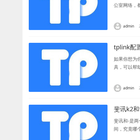
公室网络，
器简单易用，
admin
tplink配
如果你想为
具，可以帮
或手机上下载
admin
斐讯k2和t
斐讯和-是
间，究竟哪
和-在性能表