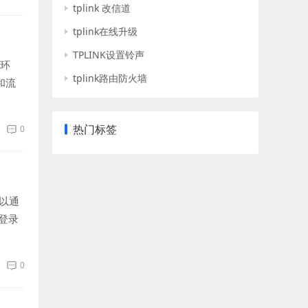
tplink 改信道
tplink在线升级
TPLINK设置铃声
公环
tplink路由防火墙
和流
热门标签
0
以通
登录
0