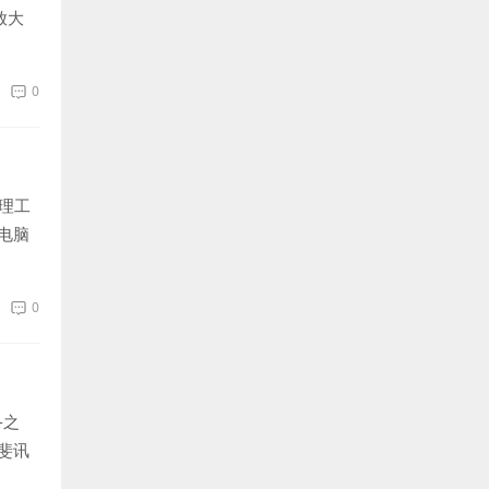
放大
0
理工
电脑
0
-之
斐讯