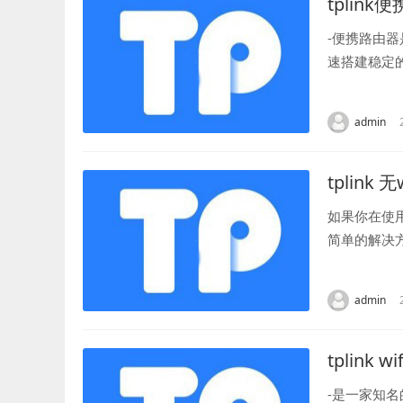
tplink
-便携路由
速搭建稳定
器都能为用户
admin
tplink 
如果你在使
简单的解决
的口，并且连
admin
tplink 
-是一家知