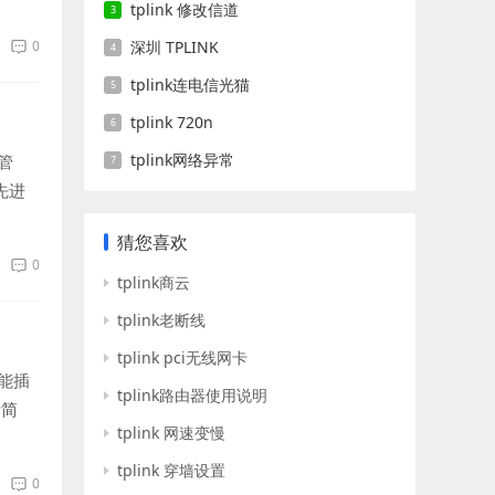
tplink 修改信道
0
深圳 TPLINK
tplink连电信光猫
tplink 720n
tplink网络异常
管
先进
猜您喜欢
0
tplink商云
tplink老断线
tplink pci无线网卡
能插
tplink路由器使用说明
计简
tplink 网速变慢
tplink 穿墙设置
0