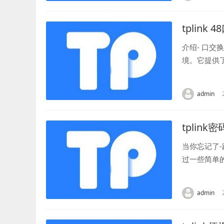
tplink 4
介绍- 口交
境。它提供
畅性。同时，
admin
tplin
当你忘记了
过一些简单
路由器管理界
admin