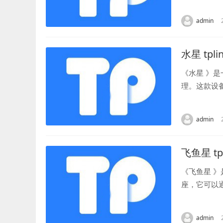
以及解决方案
admin
水星 tpli
《水星 》
理。这款设
技术，为用户
admin
飞鱼星 tpl
《飞鱼星 
座，它可以
洁，外观时尚
admin