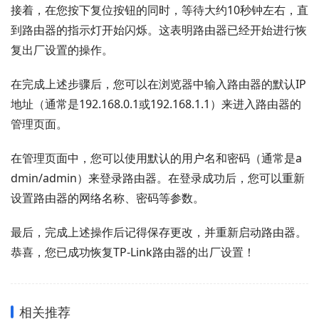
接着，在您按下复位按钮的同时，等待大约10秒钟左右，直
到路由器的指示灯开始闪烁。这表明路由器已经开始进行恢
复出厂设置的操作。
在完成上述步骤后，您可以在浏览器中输入路由器的默认IP
地址（通常是192.168.0.1或192.168.1.1）来进入路由器的
管理页面。
在管理页面中，您可以使用默认的用户名和密码（通常是a
dmin/admin）来登录路由器。在登录成功后，您可以重新
设置路由器的网络名称、密码等参数。
最后，完成上述操作后记得保存更改，并重新启动路由器。
恭喜，您已成功恢复TP-Link路由器的出厂设置！
相关推荐