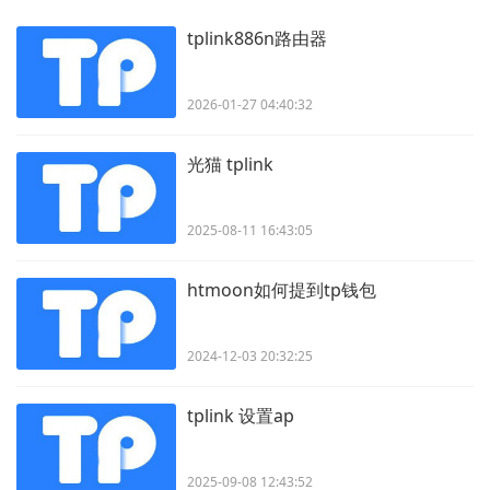
tplink886n路由器
2026-01-27 04:40:32
光猫 tplink
2025-08-11 16:43:05
htmoon如何提到tp钱包
2024-12-03 20:32:25
tplink 设置ap
2025-09-08 12:43:52