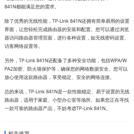
841N都能满足您的需求。
除了优秀的无线性能，TP-Link 841N还拥有简单易用的设置
界面，让您轻松完成路由器的安装和配置。您可以通过浏览
器访问路由器管理页面，进行各种设置，如无线密码设置、
访客网络设置等。
另外，TP-Link 841N还配备了多种安全功能，包括WPA/W
PA2加密、防火墙保护等，确保您的网络数据安全。您可以
放心使用这款路由器，享受稳定、安全的网络连接。
总的来说，TP-Link 841N是一款性能稳定、易于设置的无线
路由器，适用于家庭、小型办公室等场所。如果您正在寻找
一款可靠的路由器产品，不妨考虑TP-Link 841N。
相关推荐