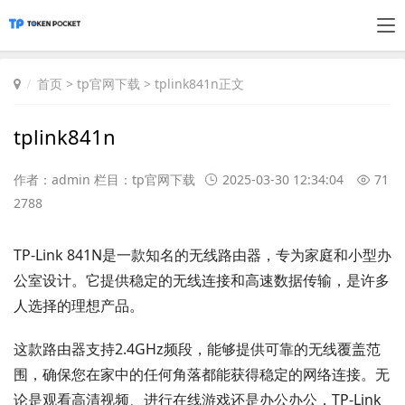
首页
>
tp官网下载
> tplink841n正文
tplink841n
作者：admin 栏目：
tp官网下载
2025-03-30 12:34:04
71
2788
TP-Link 841N是一款知名的无线路由器，专为家庭和小型办
公室设计。它提供稳定的无线连接和高速数据传输，是许多
人选择的理想产品。
这款路由器支持2.4GHz频段，能够提供可靠的无线覆盖范
围，确保您在家中的任何角落都能获得稳定的网络连接。无
论是观看高清视频、进行在线游戏还是办公办公，TP-Link