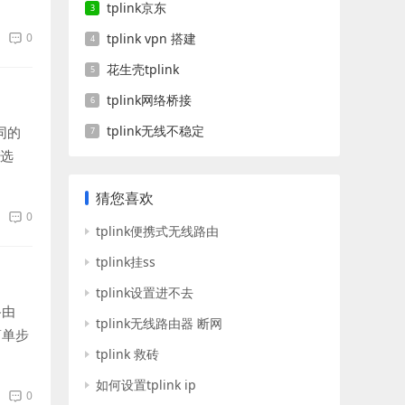
tplink京东
0
tplink vpn 搭建
花生壳tplink
tplink网络桥接
tplink无线不稳定
同的
”选
猜您喜欢
0
tplink便携式无线路由
tplink挂ss
tplink设置进不去
路由
tplink无线路由器 断网
简单步
tplink 救砖
如何设置tplink ip
0