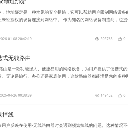
 mac地址绑定
中，地址绑定是一种常见的安全措施，它可以帮助用户限制网络设备
止未经授权的设备连接到网络中。-作为知名的网络设备制造商，也提
，让用户可以更加安全地管理自己的网...
2026-01-08 20:42:19
303768
0
k便携式无线路由
线路由是一款功能强大、便捷易用的网络设备，为用户提供了便携式的
案。无论是旅行、办公还是家庭使用，这款路由器都能满足您的多种
便携式无线路由支持最新的...
2026-04-26 00:38:39
149452
0
无线掉线
多用户反映在使用-无线路由器时会遇到频繁掉线的问题。这种情况不