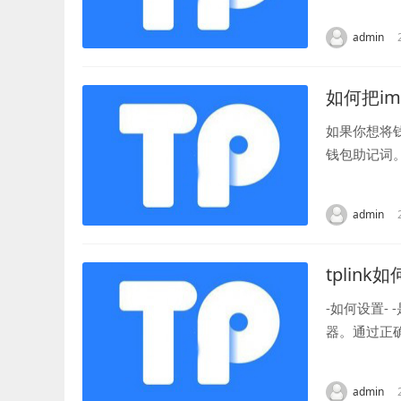
验。 断流问
admin
如何把im
如果你想将
钱包助记词。
项。 . 在弹出
admin
tplink如
-如何设置-
器。通过正确
骤： 第一步：
admin