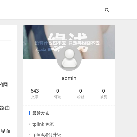
admin
的网
643
0
0
0
文章
评论
粉丝
被赞
i路由
最近发布
tplink 免流
理界面
tplink如何升级