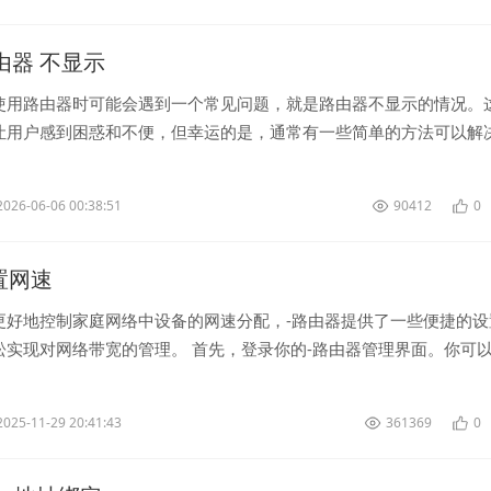
路由器 不显示
使用路由器时可能会遇到一个常见问题，就是路由器不显示的情况。
让用户感到困惑和不便，但幸运的是，通常有一些简单的方法可以解
先，如果路由器不显示，用户...
2026-06-06 00:38:51
90412
0
设置网速
更好地控制家庭网络中设备的网速分配，-路由器提供了一些便捷的设
松实现对网络带宽的管理。 首先，登录你的-路由器管理界面。你可
由器的地址，输入用户...
2025-11-29 20:41:43
361369
0