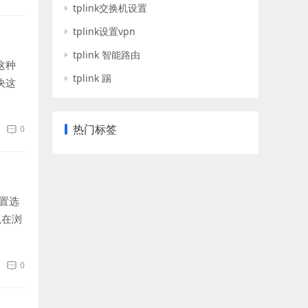
tplink交换机设置
tplink设置vpn
tplink 智能路由
这种
tplink 踢
决这
热门标签
0
置选
以在浏
0