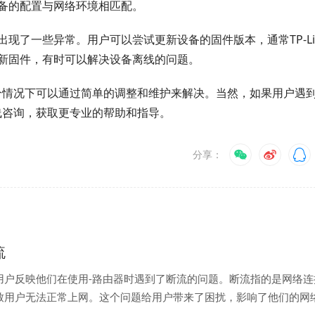
备的配置与网络环境相匹配。
现了一些异常。用户可以尝试更新设备的固件版本，通常TP-Li
新固件，有时可以解决设备离线的问题。
大部分情况下可以通过简单的调整和维护来解决。当然，如果用户遇
在线咨询，获取更专业的帮助和指导。
分享：
流
用户反映他们在使用-路由器时遇到了断流的问题。断流指的是网络连
致用户无法正常上网。这个问题给用户带来了困扰，影响了他们的网