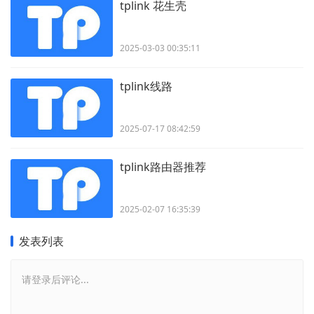
tplink 花生壳
2025-03-03 00:35:11
tplink线路
2025-07-17 08:42:59
tplink路由器推荐
2025-02-07 16:35:39
发表列表
请登录后评论...