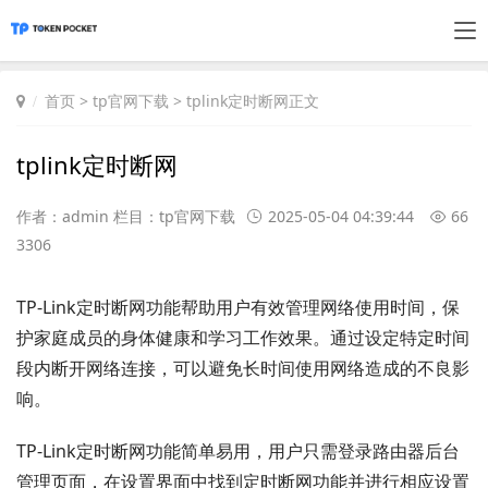
首页
>
tp官网下载
> tplink定时断网正文
tplink定时断网
作者：admin 栏目：
tp官网下载
2025-05-04 04:39:44
66
3306
TP-Link定时断网功能帮助用户有效管理网络使用时间，保
护家庭成员的身体健康和学习工作效果。通过设定特定时间
段内断开网络连接，可以避免长时间使用网络造成的不良影
响。
TP-Link定时断网功能简单易用，用户只需登录路由器后台
管理页面，在设置界面中找到定时断网功能并进行相应设置