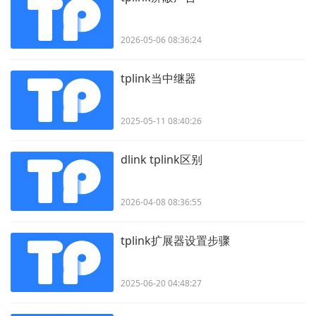
2026-05-06 08:36:24
tplink当中继器
2025-05-11 08:40:26
dlink tplink区别
2026-04-08 08:36:55
tplink扩展器设置步骤
2025-06-20 04:48:27