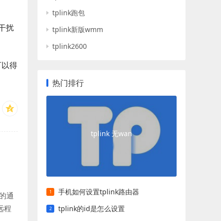
tplink跑包
干扰
tplink新版wmm
tplink2600
可以得
热门排行
tplink 无wan
手机如何设置tplink路由器
的通
远程
tplink的id是怎么设置