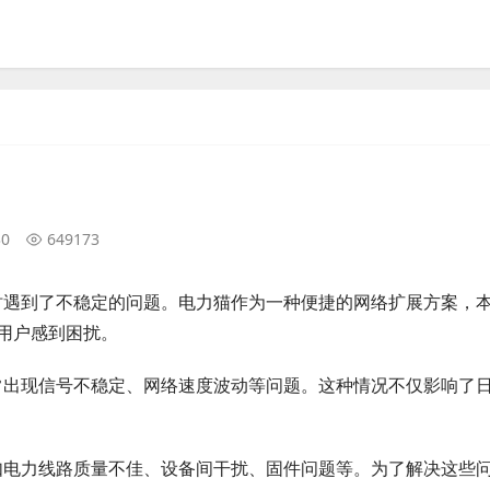
30
649173
力猫时遇到了不稳定的问题。电力猫作为一种便捷的网络扩展方案，
用户感到困扰。
，经常出现信号不稳定、网络速度波动等问题。这种情况不仅影响了
，例如电力线路质量不佳、设备间干扰、固件问题等。为了解决这些