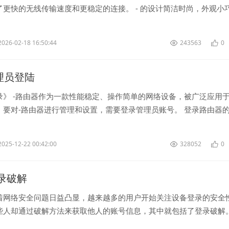
了更快的无线传输速度和更稳定的连接。 - 的设计简洁时尚，外观小
以轻松放置在任...
2026-02-18 16:50:44
243563
0
管理员登陆
录》 -路由器作为一款性能稳定、操作简单的网络设备，被广泛应用
。要对-路由器进行管理和设置，需要登录管理员账号。 登录路由器
单，只需...
2025-12-22 00:42:00
328052
0
 登录破解
着网络安全问题日益凸显，越来越多的用户开始关注设备登录的安全
些人却通过破解方法来获取他人的账号信息，其中就包括了登录破解。
络设备品牌，广泛应用于家...