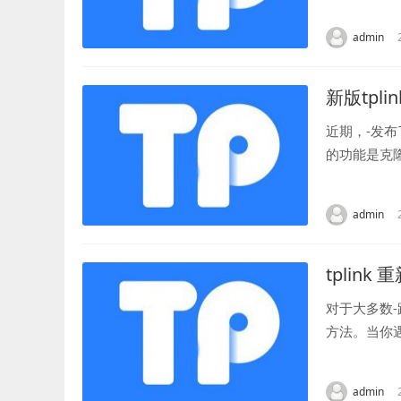
网络，进而实
admin
新版tpl
近期，-发
的功能是克
在网络上更难
admin
tplink
对于大多数
方法。当你
能会帮助解决
admin