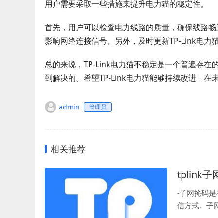
用户需要采取一些措施来提升电力猫的稳定性。
首先，用户可以检查电力线路的质量，确保线路畅
影响网络连接信号。另外，及时更新TP-Link电
总的来说，TP-Link电力猫不稳定是一个普遍
到解决的。希望TP-Link电力猫能够持续改进，
admin
管理员
相关推荐
tplink
-子网掩码
信方式。子