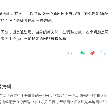
通无阻。其次，可以尝试换一个插座插上电力猫，避免设备间的
力猫的固件也是提升稳定性的关键。
存在的问题，但是通过用户自身的努力和一些调整措施，这个问题是
在未来为用户提供更加稳定的网络连接体验。
分享：
子网掩码
是在网络设置中十分重要的一部分，它决定了一个局域网内部主机之间
网掩码用于划分网络中的主机和子网，帮助网络设备识别本地网络和