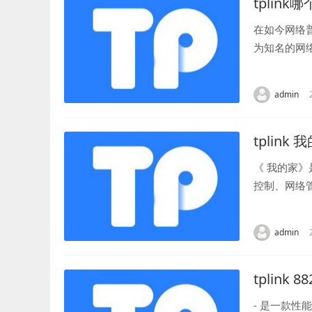
tplink
在如今网络
为知名的网
值得选择呢？
admin
tplink 
《 我的家
控制、网络
种智能设备。
admin
tplink 88
- 是一款