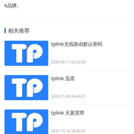
k品牌。
相关推荐
tplink无线路由默认密码
2026-06-11 02:37:54
tplink 迅雷
2025-11-09 04:40:27
tplink 天翼宽带
2025-12-16 08:40:35