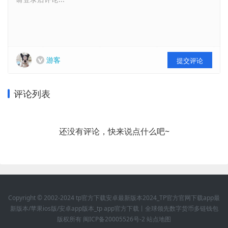
游客
提交评论
评论列表
还没有评论，快来说点什么吧~
Copyright © 2002-2024 tp官方下载安卓最新版本2024_TP官方官网下载app最
新版本/苹果ios版/安卓app版本_tp app官方下载丨全球领先数字货币多链钱包
版权所有
闽ICP备20005526号-2
站点地图