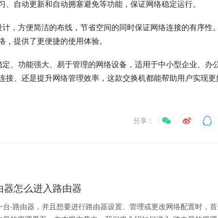
习、自动更新和自动拥塞避免等功能，保证网络稳定运行。
凑的设计，方便简洁的布线，节省空间的同时保证网络连接的有序性
络，提供了更便捷的使用体验。
性能稳定、功能强大、易于管理的网络设备，适用于中小型企业、办
连接、还是提升网络管理效率，这款交换机都能帮助用户实现更
分享：
k路由器怎么进入路由器
一台-路由器，并且想要进行路由器设置、管理或更改网络配置时，首