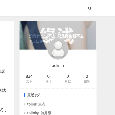
admin
的选
834
0
0
0
文章
评论
粉丝
被赞
网端
最近发布
tplink 免流
式，
tplink如何升级