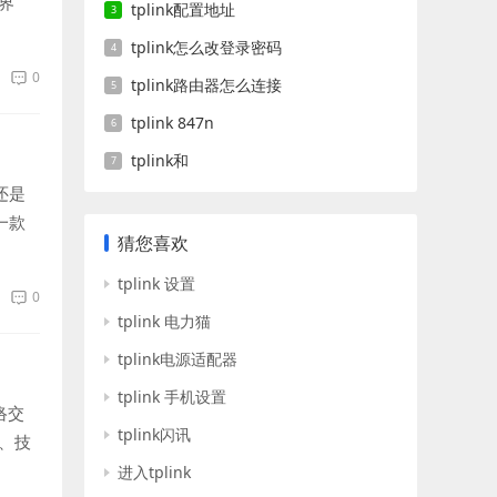
界
tplink配置地址
tplink怎么改登录密码
0
tplink路由器怎么连接
tplink 847n
tplink和
还是
一款
猜您喜欢
tplink 设置
0
tplink 电力猫
tplink电源适配器
tplink 手机设置
络交
tplink闪讯
、技
进入tplink