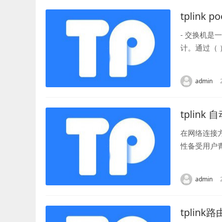
tplink 
- 交换机
计。通过（
的电源线路。 
admin
tplink
在网络连接
性备受用户
只需简单设置
admin
tplink