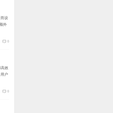
景而设
额外
0
和高效
。用户
0