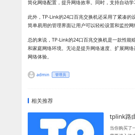
简化网络配置，提升网络效率。同时，支持自动学
此外，TP-Link的24口百兆交换机还采用了紧
简单易用的管理界面让用户可以轻松设置和监控网
总的来说，TP-Link的24口百兆交换机是一款
和家庭网络环境。无论是提升网络速度、扩展网络
网络体验。
admin
管理员
相关推荐
tplin
当你购买了