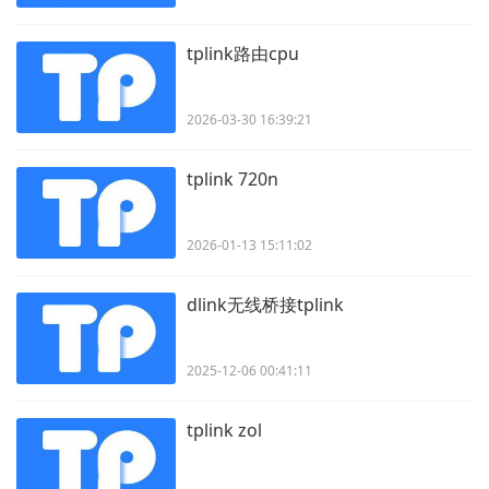
tplink路由cpu
2026-03-30 16:39:21
tplink 720n
2026-01-13 15:11:02
dlink无线桥接tplink
2025-12-06 00:41:11
tplink zol