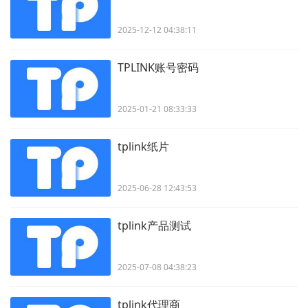
2025-12-12 04:38:11
TPLINK账号密码
2025-01-21 08:33:33
tplink纸片
2025-06-28 12:43:53
tplink产品测试
2025-07-08 04:38:23
tplink代理商