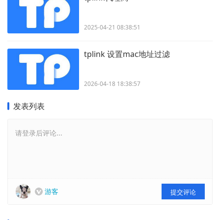
2025-04-21 08:38:51
tplink 设置mac地址过滤
2026-04-18 18:38:57
发表列表
请登录后评论...
游客
提交评论