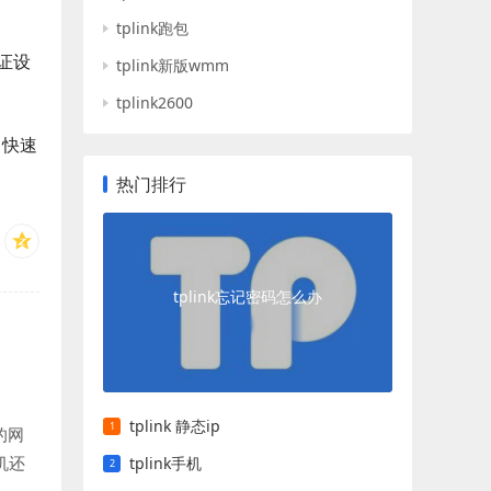
tplink跑包
证设
tplink新版wmm
tplink2600
、快速
热门排行
tplink忘记密码怎么办
tplink 静态ip
的网
机还
tplink手机