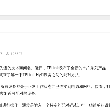
47
126527
先进的技术而闻名。近日，TPLink发布了全新的HyFi系列产品
解一下TPLink HyFi设备之间的配对方法。
需要确保所有设备都处于正常工作状态并已连接到电源和网络。接着，打
动搜索附近可配对的设备。
指引进行操作，通常是输入一个特定的配对码或进行一些简单的设