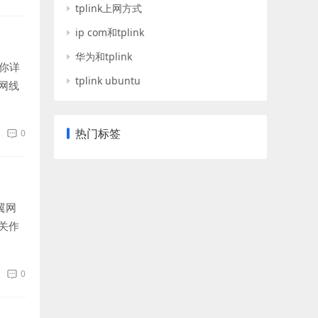
tplink上网方式
ip com和tplink
华为和tplink
你详
tplink ubuntu
网线
热门标签
0
翼网
关作
0