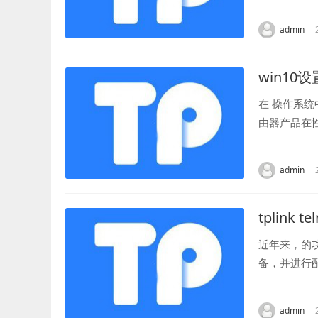
是网络适配器
admin
win10设置
在 操作系
由器产品在
先，确保你的
admin
tplink te
近年来，的
备，并进行
户能够更精细
admin