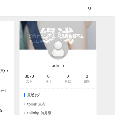
admin
，其中
3070
0
0
0
文章
评论
粉丝
被赞
开T
最近发布
tplink 免流
置。
tplink如何升级