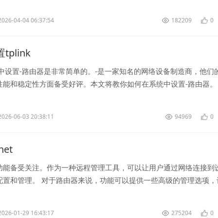
，-都有着丰富的产品线...
2026-04-04 06:37:54
182209
0
tplink
统中设置-路由器是非常简单的。-是一家知名的网络设备制造商，他们
性能和稳定性方面备受好评。本文将教你如何在系统中设置-路由器。
电脑已经连上了-路由...
2026-06-03 20:38:11
94969
0
lnet
功能备受关注。作为一种远程管理工具，可以让用户通过网络连接到
配置和管理。 对于路由器来说，功能可以提供一些高级的管理选项，
地控制设备。通过，用户可以...
2026-01-29 16:43:17
275204
0