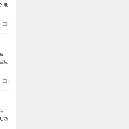
的地
0
备
些应
0
有
启功