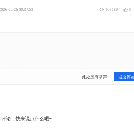
2026-05-26 00:37:53
107689
0
此处应有掌声~
提交评
有评论，快来说点什么吧~