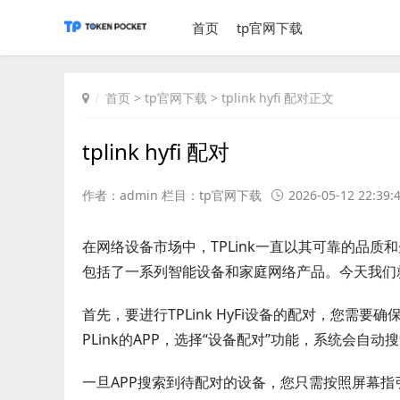
首页
tp官网下载
首页
>
tp官网下载
> tplink hyfi 配对正文
tplink hyfi 配对
作者：admin 栏目：
tp官网下载
2026-05-12 22:39:
在网络设备市场中，TPLink一直以其可靠的品质和
包括了一系列智能设备和家庭网络产品。今天我们就来了
首先，要进行TPLink HyFi设备的配对，您
PLink的APP，选择“设备配对”功能，系统会自
一旦APP搜索到待配对的设备，您只需按照屏幕