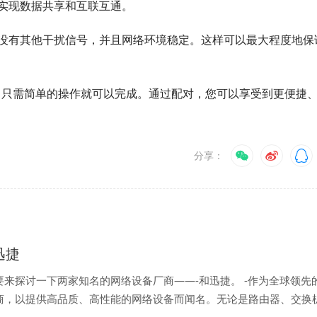
实现数据共享和互联互通。
没有其他干扰信号，并且网络环境稳定。这样可以最大程度地保
不复杂，只需简单的操作就可以完成。通过配对，您可以享受到更便捷
分享：
和迅捷
要来探讨一下两家知名的网络设备厂商——-和迅捷。 -作为全球领先
商，以提供高品质、高性能的网络设备而闻名。无论是路由器、交换