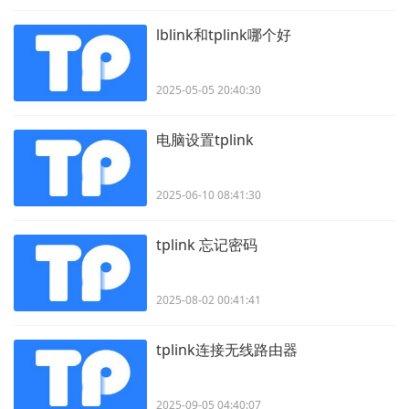
lblink和tplink哪个好
2025-05-05 20:40:30
电脑设置tplink
2025-06-10 08:41:30
tplink 忘记密码
2025-08-02 00:41:41
tplink连接无线路由器
2025-09-05 04:40:07