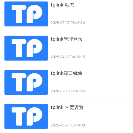
tplink 动态
2025-08-07 08:42:24
tplink管理登录
2025-04-17 04:36:15
tplink端口镜像
2026-02-18 12:47:26
tplink 带宽设置
2025-10-21 12:48:38