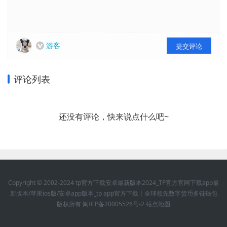
游客
提交评论
评论列表
还没有评论，快来说点什么吧~
Copyright © 2002-2024 tp官方下载安卓最新版本2024_TP官方官网下载app最
新版本/苹果ios版/安卓app版本_tp app官方下载丨全球领先数字货币多链钱包
版权所有
闽ICP备20005526号-2
站点地图