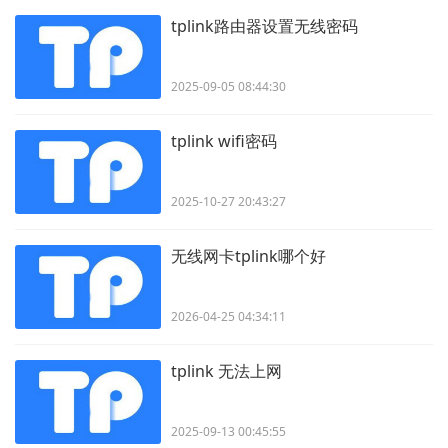
tplink路由器设置无线密码
2025-09-05 08:44:30
tplink wifi密码
2025-10-27 20:43:27
无线网卡tplink哪个好
2026-04-25 04:34:11
tplink 无法上网
2025-09-13 00:45:55